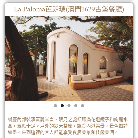
La Paloma芭朗瑪(澳門1629古堡餐廳)
芭朗瑪
了解更多
餐廳內部裝潢富麗堂皇，眼見之處都鑲滿花邊鏡子和絢麗水
晶，氣派十足。戶外的露天茶座，飽覽內港美景，景色如詩
如畫。來到這裡的客人都能享受良辰美景和佳餚美酒。