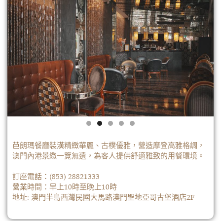
芭朗瑪餐廳裝潢精緻華麗、古樸優雅，營造摩登高雅格調，
澳門內港景緻一覽無遺，為客人提供舒適雅致的用餐環境。
訂座電話：
(853) 28821333
營業時間：早上10時至晚上10時
地址: 澳門半島西灣民國大馬路澳門聖地亞哥古堡酒店2F