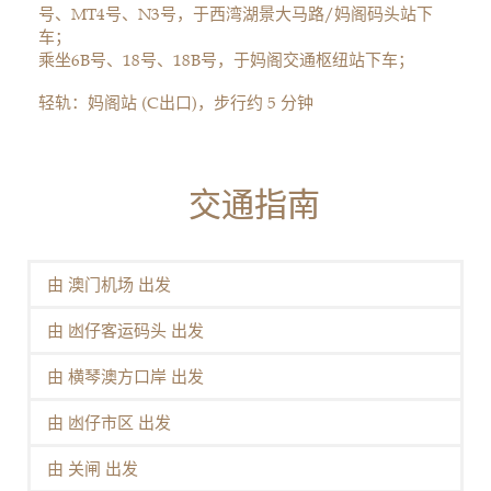
号、MT4号、N3号，于西湾湖景大马路/妈阁码头站下
车；
乘坐6B号、18号、18B号，于妈阁交通枢纽站下车；
轻轨：妈阁站 (C出口)，步行约 5 分钟
交通指南
由 澳门机场 出发
由 凼仔客运码头 出发
由 横琴澳方口岸 出发
由 凼仔市区 出发
由 关闸 出发