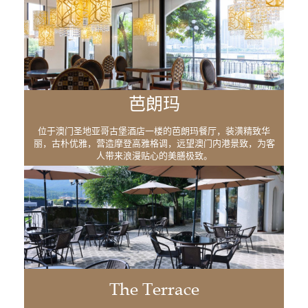
芭朗玛
位于澳门圣地亚哥古堡酒店一楼的芭朗玛餐厅，装潢精致华
丽，古朴优雅，营造摩登高雅格调，远望澳门内港景致，为客
人带来浪漫贴心的美膳极致。
The Terrace